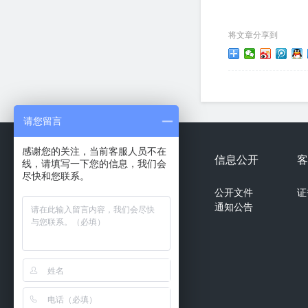
将文章分享到
请您留言
感谢您的关注，当前客服人员不在
关于天溯
认证业务
信息公开
客
线，请填写一下您的信息，我们会
尽快和您联系。
ISO9001
公司简介
公开文件
证
ISO14001
企业文化
通知公告
ISO45001
资质证书
ISO13485
证书样本
GB/T27922