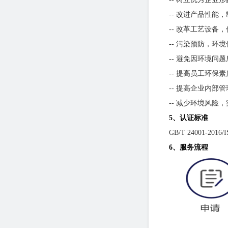
-- 改进产品性能，
-- 改革工艺设备
-- 污染预防，环
-- 避免因环境问
-- 提高员工环保素
-- 提高企业内部
-- 减少环境风险
5
、认证
标准
GB/T 24001-2
6
、服务
流程