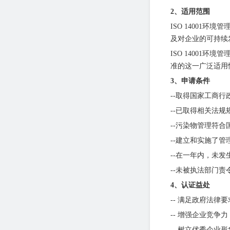
2、适用范围
ISO 1400
及对企业的可持续
ISO 1400
准的这一广泛适用
3、申请条件
--
取得国家工商行
--
已取得相关法规
--污染物管理
符合
--
建立和实施了管
--
在一年内，未发
--
未被执法部门责
4、认证益处
-- 满足政府法律
-- 增强企业竞争
-- 树立优秀企业形