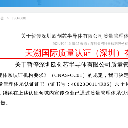
公告
>
ISO45001
关于暂停深圳欧创芯半导体有限公司质量管理
2024/4/26 16:48:25
来源：深圳天溯计量检测股份有
天溯国际质量认证（深圳）
关于暂停深圳欧创芯半导体有限公司
质量
理体系认证机构要求》（
CNAS-
C
C0
1
）的规定，
我司
决
量
管理体系认证
证书
（
证书号
：
48823Q0114R0S）
六
个
，继续在上述认证领域内宣传
企业已通过
质量管理体系认
告。